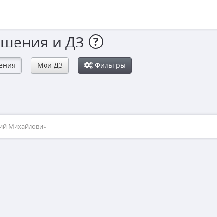
ешения и ДЗ
?
ения
Мои ДЗ
Фильтры
рий Михайлович