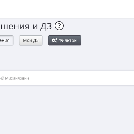
ешения и ДЗ
?
ения
Мои ДЗ
Фильтры
рий Михайлович