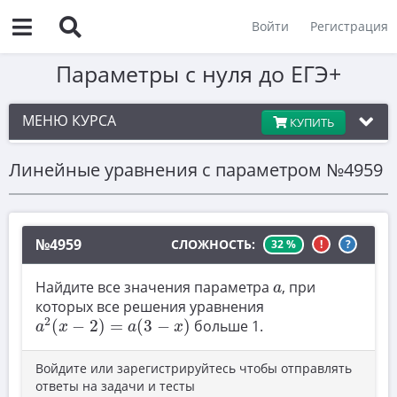
Войти
Регистрация
Параметры с нуля до ЕГЭ+
МЕНЮ КУРСА
КУПИТЬ
Линейные уравнения с параметром №4959
Введение
1
Линейные уравнения с параметром
№4959
СЛОЖНОСТЬ:
32 %
!
?
2
a
Найдите все значения параметра
, при
a
Системы линейных уравнений с параметром
которых все решения уравнения
3
a
2
(
x
−
2
)
=
a
(
3
−
x
)
2
(
−
2
)
=
(
3
−
)
больше 1.
a
x
a
x
Линейные неравенства с параметром
4
Войдите или зарегистрируйтесь чтобы отправлять
ответы на задачи и тесты