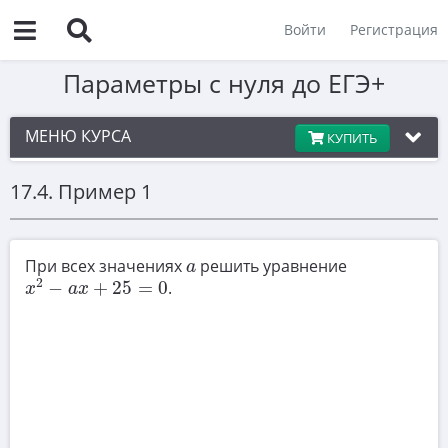
Войти
Регистрация
Параметры с нуля до ЕГЭ+
МЕНЮ КУРСА
КУПИТЬ
17.4. Пример 1
Введение
1
a
Линейные уравнения с параметром
При всех значениях
решить уравнение
a
x
2
−
a
x
+
25
=
0
2
2
−
+
25
=
0
.
x
a
x
Системы линейных уравнений с параметром
3
Линейные неравенства с параметром
4