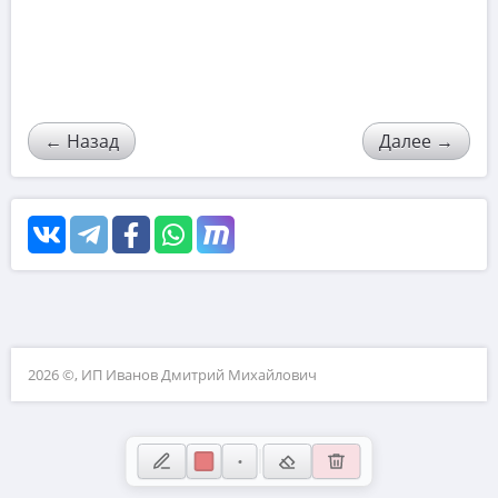
Квадратные уравнения с параметром
5
Теорема Виета
←
Назад
Далее
→
Квадратные неравенства
Расположение корней квадратного
трёхчлена
2026 ©, ИП Иванов Дмитрий Михайлович
Функции и их графики
Сведение к исследованию квадратного
трёхчлена