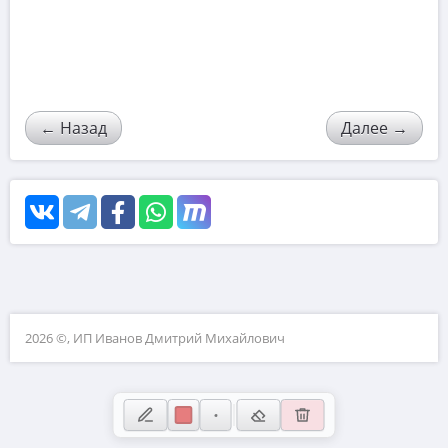
Квадратные уравнения с параметром
5
Теорема Виета
←
Назад
Далее
→
Квадратные неравенства
Расположение корней квадратного
трёхчлена
2026 ©, ИП Иванов Дмитрий Михайлович
Функции и их графики
Сведение к исследованию квадратного
трёхчлена