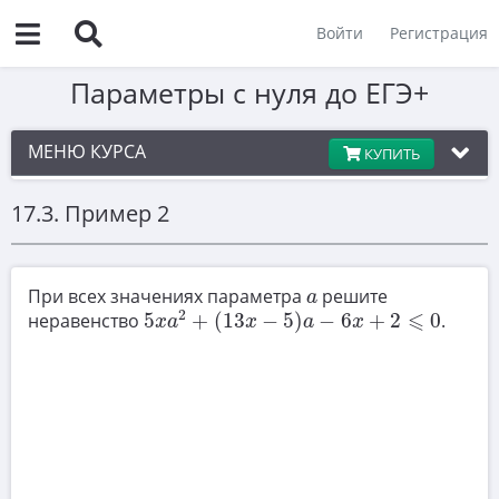
Войти
Регистрация
Параметры с нуля до ЕГЭ+
МЕНЮ КУРСА
КУПИТЬ
17.3. Пример 2
Введение
1
a
Линейные уравнения с параметром
При всех значениях параметра
решите
a
5
x
a
2
+
(
13
x
−
5
)
a
−
6
x
+
2
⩽
0
2
2
⩽
неравенство
5
+
(
13
−
5
)
−
6
+
2
0
.
x
a
x
a
x
Системы линейных уравнений с параметром
3
Линейные неравенства с параметром
4