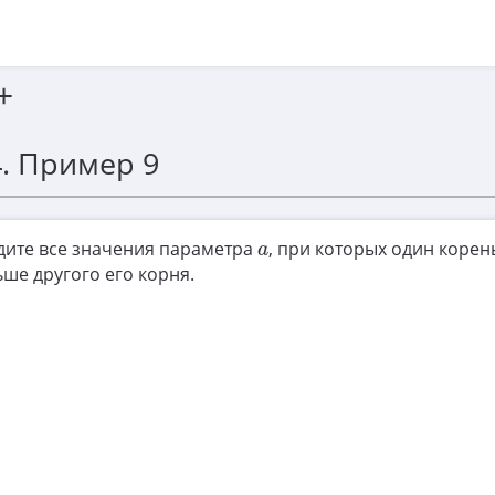
+
4. Пример 9
a
дите все значения параметра
, при которых один коре
a
ше другого его корня.