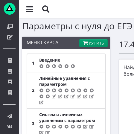
Параметры с нуля до ЕГЭ
17.
МЕНЮ КУРСА
КУПИТЬ
Введение
1
Най
боль
Линейные уравнения с
параметром
2
Системы линейных
уравнений с параметром
3