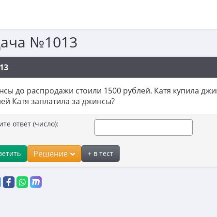
дача №1013
13
сы до распродажи стоили 1500 рублей. Катя купила джи
ей Катя заплатила за джинсы?
ите ответ (число):
Решение
ветить
+ в тест