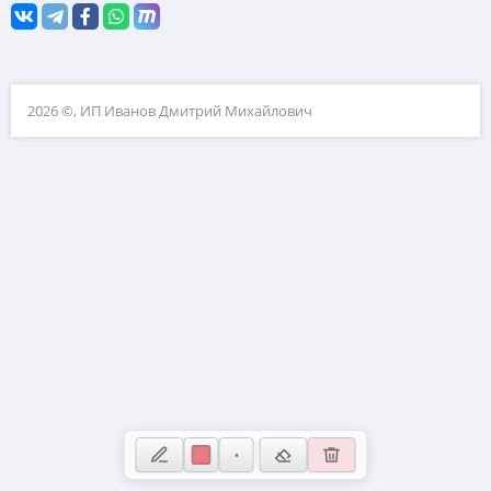
Координатная плоскость
10. Прикладные задачи по планиметрии
11. Прикладные задачи по стереометрии
2026 ©, ИП Иванов Дмитрий Михайлович
12. Планиметрия
13. Стереометрия
14. Вычисления с дробями
15. Проценты и пропорции
16. Значения выражений
17. Уравнения
18. Неравенства и числовая прямая
19. Свойства чисел
20. Текстовые задачи
21. Нестандартные задачи