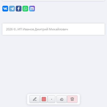
Координатная плоскость
10. Прикладные задачи по планиметрии
11. Прикладные задачи по стереометрии
12. Планиметрия
2026 ©, ИП Иванов Дмитрий Михайлович
13. Стереометрия
14. Вычисления с дробями
15. Проценты и пропорции
16. Значения выражений
17. Уравнения
18. Неравенства и числовая прямая
19. Свойства чисел
20. Текстовые задачи
21. Нестандартные задачи