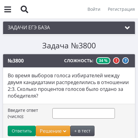
Войти
Регистрация
ЗАДАЧИ ЕГЭ БАЗА
Задача №3800
1. Простые текстовые задачи
2. Величины и значения
№3800
СЛОЖНОСТЬ:
34 %
!
?
3. Графики, диаграммы, таблицы
Во время выборов голоса избирателей между
4. Вычисления по формуле
двумя кандидатами распределились в отношении
2:3. Сколько процентов голосов было отдано за
5. Теория вероятностей
победителя?
6. Выбор подходящих вариантов
Введите ответ
7. Функции и производные
(число):
8. Выбор утверждений
Решение
Ответить
+ в тест
9. Фигуры на квадратной решетке.