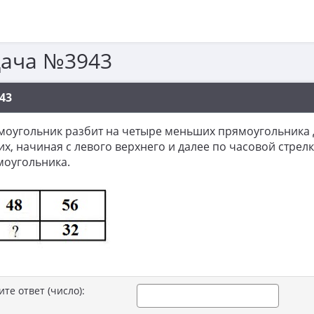
дача №3943
43
моугольник разбит на четыре меньших прямоугольника
их, начиная с левого верхнего и далее по часовой стре
моугольника.
ите ответ (число):