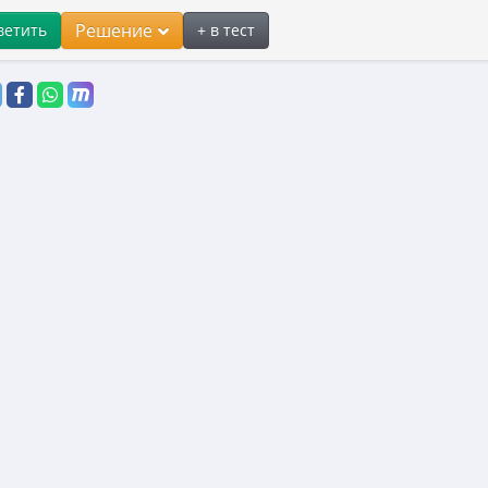
Решение
ветить
+ в тест