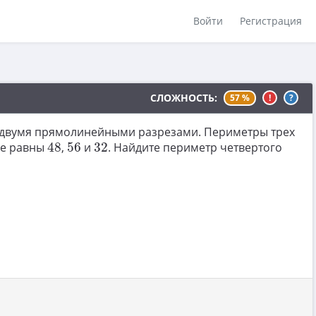
Войти
Регистрация
СЛОЖНОСТЬ:
57 %
!
?
 двумя прямолинейными разрезами. Периметры трех
48
56
32
лке равны
48
,
56
и
32
. Найдите периметр четвертого