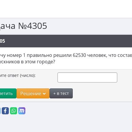
дача №4305
05
чу номер 1 правильно решили 62530 человек, что состав
скников в этом городе?
ите ответ (число):
Решение
ветить
+ в тест