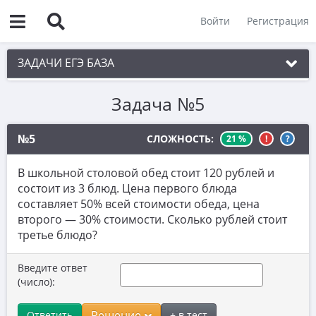
Войти
Регистрация
ЗАДАЧИ ЕГЭ БАЗА
Задача №5
1. Простые текстовые задачи
2. Величины и значения
№5
СЛОЖНОСТЬ:
21 %
!
?
3. Графики, диаграммы, таблицы
В школьной столовой обед стоит 120 рублей и
4. Вычисления по формуле
состоит из 3 блюд. Цена первого блюда
составляет 50% всей стоимости обеда, цена
5. Теория вероятностей
второго — 30% стоимости. Сколько рублей стоит
6. Выбор подходящих вариантов
третье блюдо?
7. Функции и производные
Введите ответ
8. Выбор утверждений
(число):
9. Фигуры на квадратной решетке.
Решение
Ответить
+ в тест