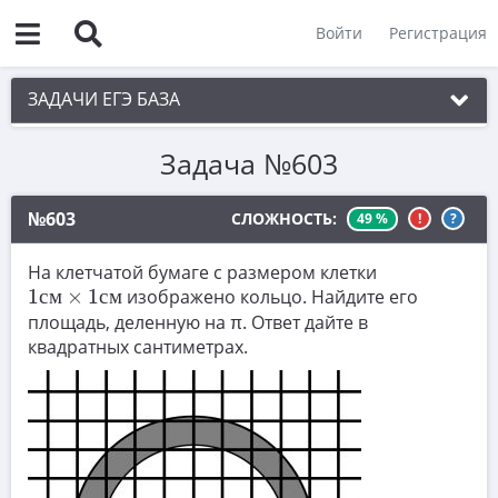
Войти
Регистрация
ЗАДАЧИ ЕГЭ БАЗА
Задача №603
1. Простые текстовые задачи
2. Величины и значения
№603
СЛОЖНОСТЬ:
49 %
!
?
3. Графики, диаграммы, таблицы
На клетчатой бумаге с размером клетки
1
с
м
×
1
с
м
4. Вычисления по формуле
1
с
м
×
1
с
м
изображено кольцо. Найдите его
площадь, деленную на π. Ответ дайте в
5. Теория вероятностей
квадратных сантиметрах.
6. Выбор подходящих вариантов
7. Функции и производные
8. Выбор утверждений
9. Фигуры на квадратной решетке.