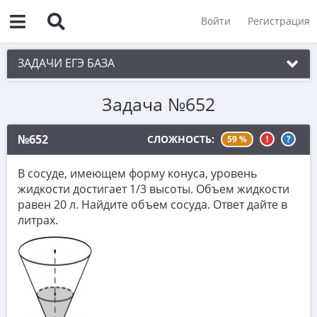
Войти
Регистрация
ЗАДАЧИ ЕГЭ БАЗА
Задача №652
1. Простые текстовые задачи
2. Величины и значения
№652
СЛОЖНОСТЬ:
59 %
!
?
3. Графики, диаграммы, таблицы
В сосуде, имеющем форму конуса, уровень
4. Вычисления по формуле
жидкости достигает 1/3 высоты. Объем жидкости
равен 20 л. Найдите объем сосуда. Ответ дайте в
5. Теория вероятностей
литрах.
6. Выбор подходящих вариантов
7. Функции и производные
8. Выбор утверждений
9. Фигуры на квадратной решетке.