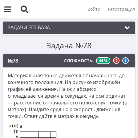
Войти
Регистрация
ЗАДАЧИ ЕГЭ БАЗА
Задача №78
1. Простые текстовые задачи
2. Величины и значения
№78
СЛОЖНОСТЬ:
44 %
!
?
3. Графики, диаграммы, таблицы
Материальная точка движется от начального до
4. Вычисления по формуле
конечного положения. На рисунке изображён
график её движения. На оси абсцисс
5. Теория вероятностей
откладывается время в секундах, на оси ординат
6. Выбор подходящих вариантов
— расстояние от начального положения точки (в
метрах). Найдите среднюю скорость движения
7. Функции и производные
точки. Ответ дайте в метрах в секунду.
8. Выбор утверждений
9. Фигуры на квадратной решетке.