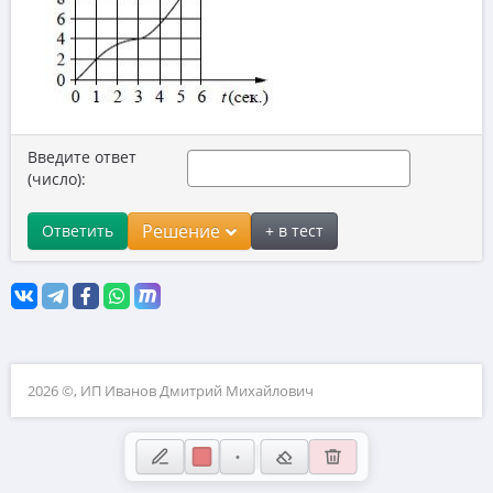
Координатная плоскость
10. Прикладные задачи по планиметрии
11. Прикладные задачи по стереометрии
12. Планиметрия
Введите ответ
13. Стереометрия
(число):
14. Вычисления с дробями
Решение
Ответить
+ в тест
15. Проценты и пропорции
16. Значения выражений
17. Уравнения
18. Неравенства и числовая прямая
2026 ©, ИП Иванов Дмитрий Михайлович
19. Свойства чисел
20. Текстовые задачи
21. Нестандартные задачи