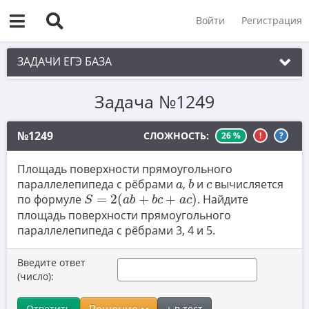
Войти
Регистрация
ЗАДАЧИ ЕГЭ БАЗА
Задача №1249
1. Простые текстовые задачи
2. Величины и значения
№1249
СЛОЖНОСТЬ:
26 %
!
?
3. Графики, диаграммы, таблицы
Площадь поверхности прямоугольного
b
4. Вычисления по формуле
a
c
параллелепипеда с рёбрами
,
и
вычисляется
a
b
c
S
=
2
(
a
b
+
b
c
+
a
c
)
по формуле
=
2
(
+
+
)
. Найдите
5. Теория вероятностей
S
a
b
b
c
a
c
площадь поверхности прямоугольного
6. Выбор подходящих вариантов
параллелепипеда с рёбрами 3, 4 и 5.
7. Функции и производные
Введите ответ
8. Выбор утверждений
(число):
9. Фигуры на квадратной решетке.
Ответить
+ в тест