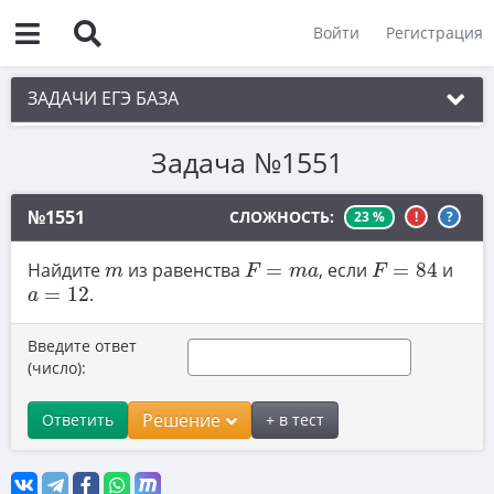
Войти
Регистрация
ЗАДАЧИ ЕГЭ БАЗА
Задача №1551
1. Простые текстовые задачи
2. Величины и значения
№1551
СЛОЖНОСТЬ:
23 %
!
?
3. Графики, диаграммы, таблицы
F
=
84
F
=
m
a
m
Найдите
из равенства
=
, если
=
84
и
m
F
m
a
F
4. Вычисления по формуле
a
=
12
=
12
.
a
5. Теория вероятностей
Введите ответ
6. Выбор подходящих вариантов
(число):
7. Функции и производные
Решение
Ответить
+ в тест
8. Выбор утверждений
9. Фигуры на квадратной решетке.