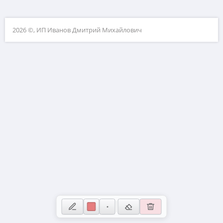
Координатная плоскость
10. Прикладные задачи по планиметрии
2026 ©, ИП Иванов Дмитрий Михайлович
11. Прикладные задачи по стереометрии
12. Планиметрия
13. Стереометрия
14. Вычисления с дробями
15. Проценты и пропорции
16. Значения выражений
17. Уравнения
18. Неравенства и числовая прямая
19. Свойства чисел
20. Текстовые задачи
21. Нестандартные задачи