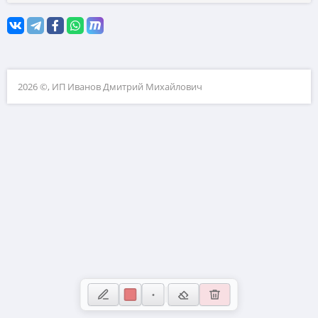
Координатная плоскость
10. Прикладные задачи по планиметрии
11. Прикладные задачи по стереометрии
12. Планиметрия
2026 ©, ИП Иванов Дмитрий Михайлович
13. Стереометрия
14. Вычисления с дробями
15. Проценты и пропорции
16. Значения выражений
17. Уравнения
18. Неравенства и числовая прямая
19. Свойства чисел
20. Текстовые задачи
21. Нестандартные задачи