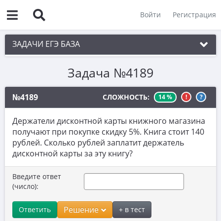
Войти
Регистрация
ЗАДАЧИ ЕГЭ БАЗА
Задача №4189
1. Простые текстовые задачи
2. Величины и значения
№4189
СЛОЖНОСТЬ:
14 %
!
?
3. Графики, диаграммы, таблицы
Держатели дисконтной карты книжного магазина
4. Вычисления по формуле
получают при покупке скидку 5%. Книга стоит 140
рублей. Сколько рублей заплатит держатель
5. Теория вероятностей
дисконтной карты за эту книгу?
6. Выбор подходящих вариантов
Введите ответ
7. Функции и производные
(число):
8. Выбор утверждений
Решение
Ответить
+ в тест
9. Фигуры на квадратной решетке.