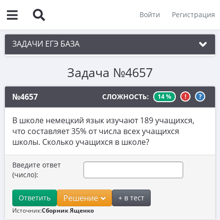
Войти
Регистрация
ЗАДАЧИ ЕГЭ БАЗА
Задача №4657
1. Простые текстовые задачи
2. Величины и значения
№4657
СЛОЖНОСТЬ:
14 %
!
?
3. Графики, диаграммы, таблицы
В школе немецкий язык изучают 189 учащихся,
4. Вычисления по формуле
что составляет 35% от числа всех учащихся
школы. Сколько учащихся в школе?
5. Теория вероятностей
6. Выбор подходящих вариантов
Введите ответ
(число):
7. Функции и производные
8. Выбор утверждений
Решение
Ответить
+ в тест
Источник:
Сборник Ященко
9. Фигуры на квадратной решетке.