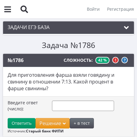
Войти
Регистрация
ЗАДАЧИ ЕГЭ БАЗА
Задача №1786
1. Простые текстовые задачи
2. Величины и значения
№1786
СЛОЖНОСТЬ:
42 %
!
?
3. Графики, диаграммы, таблицы
Для приготовления фарша взяли говядину и
4. Вычисления по формуле
свинину в отношении 7:13. Какой процент в
фарше свинины?
5. Теория вероятностей
6. Выбор подходящих вариантов
Введите ответ
(число):
7. Функции и производные
8. Выбор утверждений
Решение
Ответить
+ в тест
Источник:
Старый банк ФИПИ
9. Фигуры на квадратной решетке.