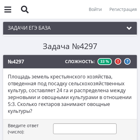
Войти
Регистрация
ЗАДАЧИ ЕГЭ БАЗА
Задача №4297
1. Простые текстовые задачи
2. Величины и значения
№4297
СЛОЖНОСТЬ:
33 %
!
?
3. Графики, диаграммы, таблицы
Площадь земель крестьянского хозяйства,
4. Вычисления по формуле
отведенная под посадку сельскохозяйственных
культур, составляет 24 га и распределена между
5. Теория вероятностей
зерновыми и овощными культурами в отношении
6. Выбор подходящих вариантов
5:3. Сколько гектаров занимают овощные
культуры?
7. Функции и производные
8. Выбор утверждений
Введите ответ
(число):
9. Фигуры на квадратной решетке.