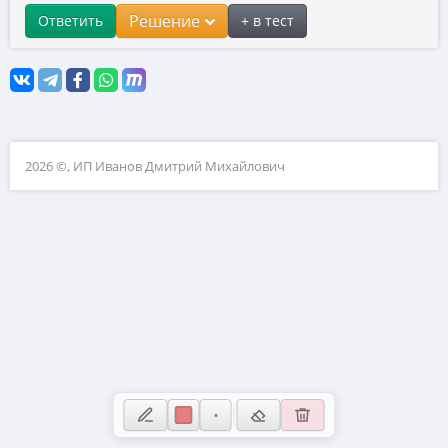
Координатная плоскость
Решение
Ответить
+ в тест
10. Прикладные задачи по планиметрии
11. Прикладные задачи по стереометрии
12. Планиметрия
13. Стереометрия
2026 ©, ИП Иванов Дмитрий Михайлович
14. Вычисления с дробями
15. Проценты и пропорции
16. Значения выражений
17. Уравнения
18. Неравенства и числовая прямая
19. Свойства чисел
20. Текстовые задачи
21. Нестандартные задачи