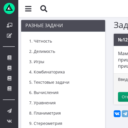
За
РАЗНЫЕ ЗАДАЧИ
№12
1. Чётность
2. Делимость
Мама
приш
3. Игры
приш
4. Комбинаторика
Введ
5. Текстовые задачи
6. Вычисления
От
7. Уравнения
8. Планиметрия
9. Стереометрия