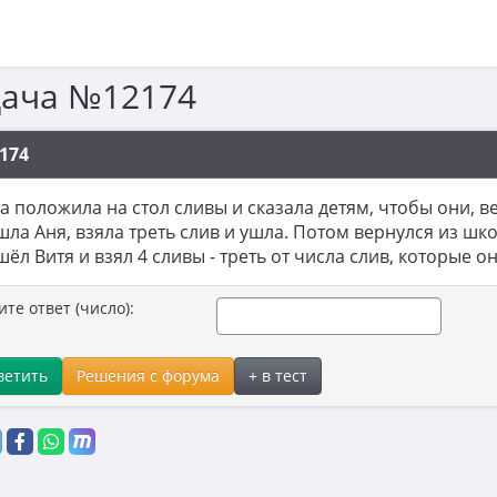
дача №12174
174
 положила на стол сливы и сказала детям, чтобы они, 
ла Аня, взяла треть слив и ушла. Потом вернулся из шко
ёл Витя и взял 4 сливы - треть от числа слив, которые о
ите ответ (число):
ветить
Решения с форума
+ в тест