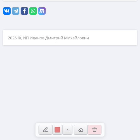
10. Матрицы
11. Устаревшие задачи ЕГЭ и ОГЭ
12. Натуральные числа
2026 ©, ИП Иванов Дмитрий Михайлович
13. Теория вероятностей
14. Сканави
15. ВПР
16. Загруженные задачи
17. Физика (нужен волонтёр для добавления задач)