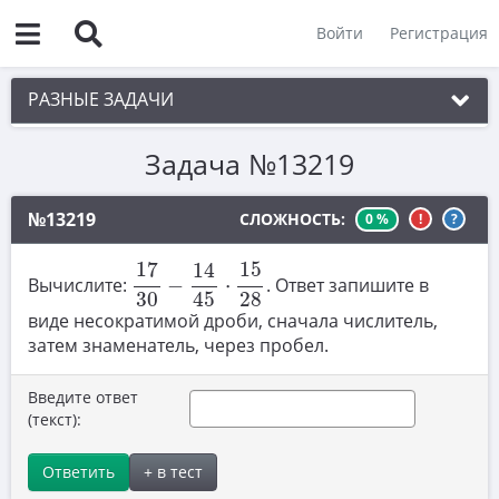
Войти
Регистрация
РАЗНЫЕ ЗАДАЧИ
Задача №13219
1. Чётность
2. Делимость
№13219
СЛОЖНОСТЬ:
0 %
!
?
3. Игры
17
30
−
14
45
⋅
15
28
17
15
14
Вычислите:
−
⋅
. Ответ запишите в
4. Комбинаторика
30
45
28
виде несократимой дроби, сначала числитель,
5. Текстовые задачи
затем знаменатель, через пробел.
6. Вычисления
Введите ответ
7. Уравнения
(текст):
8. Планиметрия
Ответить
+ в тест
9. Стереометрия