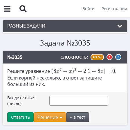
Войти
Регистрация
РАЗНЫЕ ЗАДАЧИ
Задача №3035
1. Чётность
2. Делимость
№3035
СЛОЖНОСТЬ:
61 %
!
?
3. Игры
(
8
x
2
+
x
)
2
+
2
|
1
+
8
x
|
=
0
2
2
Решите уравнение
(
8
+
)
+
2
|
1
+
8
|
=
0
.
x
x
x
4. Комбинаторика
Если корней несколько, в ответ запишите
больший из них.
5. Текстовые задачи
6. Вычисления
Введите ответ
(число):
7. Уравнения
8. Планиметрия
Решение
Ответить
+ в тест
9. Стереометрия