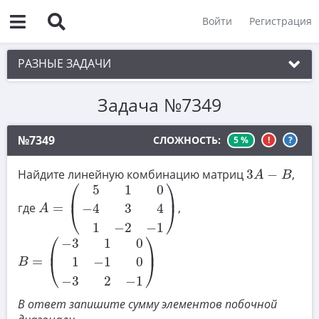
Войти
Регистрация
РАЗНЫЕ ЗАДАЧИ
Задача №7349
1. Чётность
2. Делимость
№7349
СЛОЖНОСТЬ:
5 %
!
?
3. Игры
3
A
−
B
Найдите линейную комбинацию матриц
3
−
,
A
B
A
=
(
5
1
0
−
4
3
4
1
−
2
−
1
)
4. Комбинаторика
⎛
⎞
5
1
0
⎜
⎟
5. Текстовые задачи
где
=
,
−
4
3
4
⎝
⎠
A
1
−
2
−
1
6. Вычисления
B
=
(
−
3
1
0
1
−
1
0
−
3
2
−
1
)
⎛
⎞
−
3
1
0
⎜
⎟
7. Уравнения
=
1
−
1
0
⎝
⎠
B
−
3
2
−
1
8. Планиметрия
В ответ запишите сумму элементов побочной
9. Стереометрия