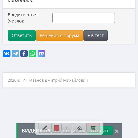
диагонали.
10. Матрицы
Введите ответ
11. Устаревшие задачи ЕГЭ и ОГЭ
(число):
12. Натуральные числа
Ответить
Решения с форума
+ в тест
13. Теория вероятностей
14. Сканави
15. ВПР
16. Загруженные задачи
2026 ©, ИП Иванов Дмитрий Михайлович
17. Физика (нужен волонтёр для добавления задач)
×
ВИДЕОКУРС
по матрицам:
Открыть