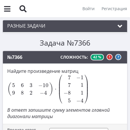
Войти
Регистрация
РАЗНЫЕ ЗАДАЧИ
Задача №7366
1. Чётность
2. Делимость
№7366
СЛОЖНОСТЬ:
42 %
!
?
3. Игры
Найдите произведение матриц
(
5
6
3
−
10
9
8
2
−
4
)
⋅
(
7
−
1
7
1
−
8
1
5
−
4
)
4. Комбинаторика
⎛
⎞
7
−
1
⎜

⎟

⎜

⎟

5. Текстовые задачи
7
1
5
6
3
−
10
(
)
⎜
⎟
⋅
9
8
2
−
4
−
8
1
⎝
⎠
6. Вычисления
5
−
4
7. Уравнения
В ответ запишите сумму элементов главной
8. Планиметрия
диагонали матрицы
9. Стереометрия
Введите ответ