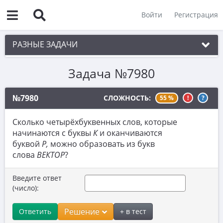
Войти
Регистрация
РАЗНЫЕ ЗАДАЧИ
Задача №7980
1. Чётность
2. Делимость
№7980
СЛОЖНОСТЬ:
55 %
!
?
3. Игры
Сколько четырёхбуквенных слов, которые
4. Комбинаторика
начинаются с буквы
К
и оканчиваются
буквой
Р
,
можно образовать из букв
5. Текстовые задачи
слова
ВЕКТОР
?
6. Вычисления
Введите ответ
7. Уравнения
(число):
8. Планиметрия
Решение
Ответить
+ в тест
9. Стереометрия