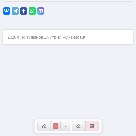
10. Матрицы
11. Устаревшие задачи ЕГЭ и ОГЭ
12. Натуральные числа
2026 ©, ИП Иванов Дмитрий Михайлович
13. Теория вероятностей
14. Сканави
15. ВПР
16. Загруженные задачи
17. Физика (нужен волонтёр для добавления задач)