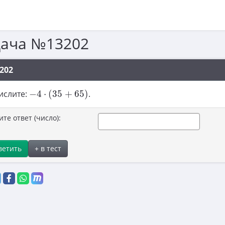
дача №13202
202
−
4
⋅
(
35
+
65
)
ислите:
−
4
⋅
(
35
+
65
)
.
ите ответ (число):
ветить
+ в тест