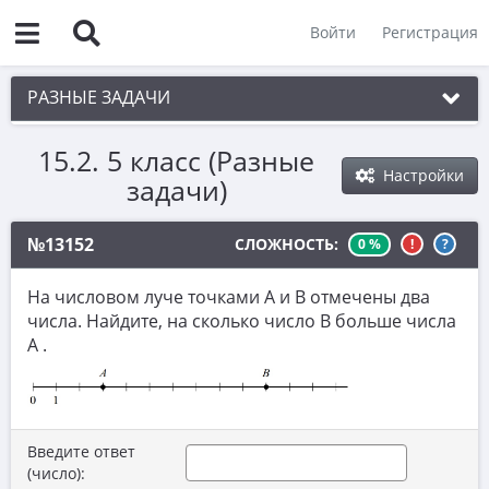
Войти
Регистрация
РАЗНЫЕ ЗАДАЧИ
15.2. 5 класс (Разные
1. Чётность
Настройки
задачи)
2. Делимость
3. Игры
№13152
СЛОЖНОСТЬ:
0 %
!
?
4. Комбинаторика
На числовом луче точками А и В отмечены два
5. Текстовые задачи
числа. Найдите, на сколько число В больше числа
А .
6. Вычисления
7. Уравнения
8. Планиметрия
Введите ответ
(число):
9. Стереометрия