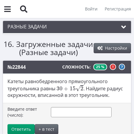
Войти
Регистрация
РАЗНЫЕ ЗАДАЧИ
16. Загруженные задачи
1. Чётность
Настройки
(Разные задачи)
2. Делимость
3. Игры
№22844
СЛОЖНОСТЬ:
25 %
!
?
4. Комбинаторика
Катеты равнобедренного прямоугольного
30
+
15
2
5. Текстовые задачи
√
треугольника равны
30
+
15
2
. Найдите радиус
окружности, вписанной в этот треугольник.
6. Вычисления
7. Уравнения
Введите ответ
(число):
8. Планиметрия
Ответить
+ в тест
9. Стереометрия