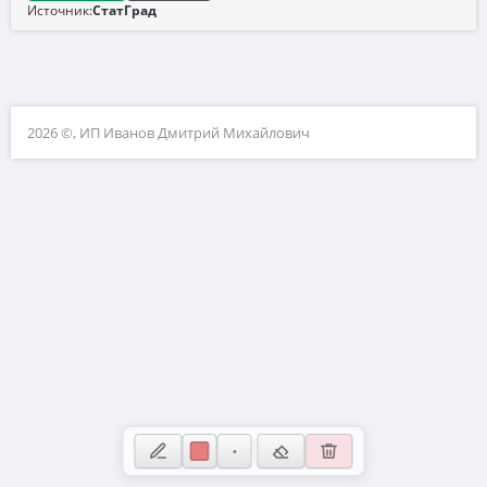
Источник:
СтатГрад
10. Матрицы
11. Устаревшие задачи ЕГЭ и ОГЭ
12. Натуральные числа
2026 ©, ИП Иванов Дмитрий Михайлович
13. Теория вероятностей
14. Сканави
15. ВПР
16. Загруженные задачи
17. Физика (нужен волонтёр для добавления задач)