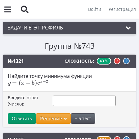
Войти
Регистрация
ЗАДАЧИ ЕГЭ ПРОФИЛЬ
Группа №743
1. Планиметрия
2. Векторы
№1321
СЛОЖНОСТЬ:
43 %
!
?
3. Стереометрия
Найдите точку минимума функции
y
=
(
x
−
5
)
e
x
+
2
4. Классическое определение вероятности
+
2
x
=
(
−
5
)
.
y
x
e
5. Теория вероятностей
Введите ответ
6. Уравнения
(число):
7. Нахождение значений выражений
Решение
Ответить
+ в тест
8. Производная
9. Задачи прикладного содержания