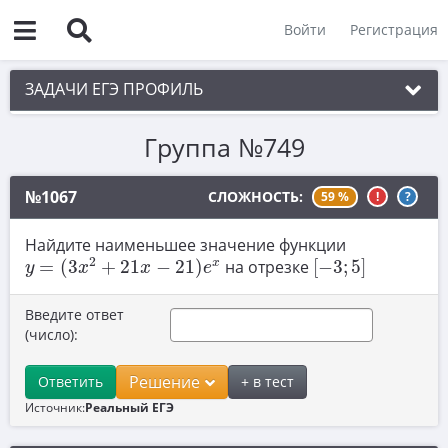
Войти
Регистрация
ЗАДАЧИ ЕГЭ ПРОФИЛЬ
Группа №749
1. Планиметрия
2. Векторы
№1067
СЛОЖНОСТЬ:
59 %
!
?
3. Стереометрия
Найдите наименьшее значение функции
y
=
(
3
x
2
+
21
x
−
21
)
e
x
[
−
3
;
5
]
4. Классическое определение вероятности
2
x
=
(
3
+
21
−
21
)
на отрезке
[
−
3
;
5
]
y
x
x
e
5. Теория вероятностей
Введите ответ
6. Уравнения
(число):
7. Нахождение значений выражений
Решение
Ответить
+ в тест
8. Производная
Источник:
Реальный ЕГЭ
9. Задачи прикладного содержания