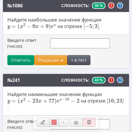
№1086
СЛОЖНОСТЬ:
36 %
!
?
10. Текстовые задачи
11. Графики функций
Найдите наибольшее значение функции
y
=
(
x
2
−
9
x
+
9
)
e
x
[
−
5
;
3
]
2
x
=
(
−
9
+
9
)
на отрезке
[
−
5
;
3
]
.
y
x
x
e
12. Исследование функций
13. Сложные уравнения
Введите ответ
(число):
14. Стереометрия
15. Неравенства
Решение
Ответить
+ в тест
16. Экономические задачи
№241
СЛОЖНОСТЬ:
43 %
!
?
17. Планиметрия
18. Параметры
Найдите наименьшее значение функции
y
=
(
x
2
−
23
x
+
77
)
e
x
−
18
−
2
[
16
;
23
]
2
−
18
x
=
(
−
23
+
77
)
−
2
на отрезке
[
16
;
23
]
y
x
x
e
19. Числа и их свойства
.
Введите ответ
(число):