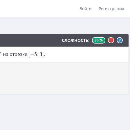
Войти
Регистрация
СЛОЖНОСТЬ:
36 %
!
?
[
−
5
;
3
]
x
на отрезке
[
−
5
;
3
]
.