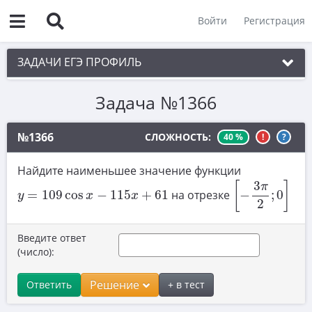
Войти
Регистрация
ЗАДАЧИ ЕГЭ ПРОФИЛЬ
Задача №1366
1. Планиметрия
2. Векторы
№1366
СЛОЖНОСТЬ:
40 %
!
?
3. Стереометрия
Найдите наименьшее значение функции
[
−
3
π
2
;
0
]
4. Классическое определение вероятности
3
[
]
π
y
=
109
cos
x
−
115
x
+
61
=
109
cos
−
115
+
61
на отрезке
−
;
0
y
x
x
5. Теория вероятностей
2
6. Уравнения
Введите ответ
(число):
7. Нахождение значений выражений
8. Производная
Решение
Ответить
+ в тест
9. Задачи прикладного содержания