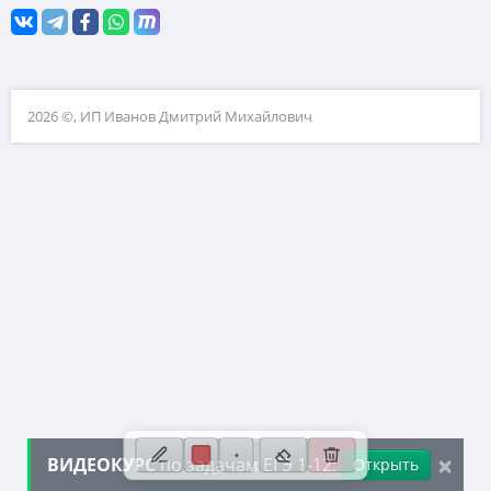
10. Текстовые задачи
11. Графики функций
12. Исследование функций
2026 ©, ИП Иванов Дмитрий Михайлович
13. Сложные уравнения
14. Стереометрия
15. Неравенства
16. Экономические задачи
17. Планиметрия
18. Параметры
19. Числа и их свойства
×
ВИДЕОКУРС
по задачам ЕГЭ 1-12:
Открыть