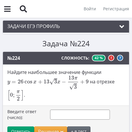
Войти
Регистрация
ЗАДАЧИ ЕГЭ ПРОФИЛЬ
Задача №224
1. Планиметрия
2. Векторы
№224
СЛОЖНОСТЬ:
42 %
!
?
3. Стереометрия
Найдите наибольшее значение функции
y
=
26
cos
x
+
13
3
x
−
13
π
3
+
9
4. Классическое определение вероятности
13
π
√
=
26
cos
+
13
3
−
+
9
на отрезке
y
x
x
5. Теория вероятностей
√
3
[
0
;
π
2
]
π
[
]
0
;
.
6. Уравнения
2
7. Нахождение значений выражений
Введите ответ
8. Производная
(число):
9. Задачи прикладного содержания
Решение
Ответить
+ в тест