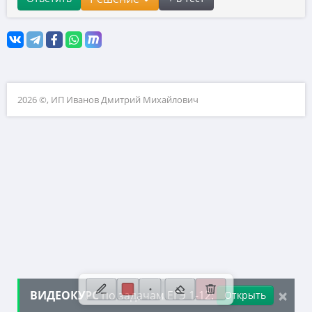
10. Текстовые задачи
11. Графики функций
12. Исследование функций
13. Сложные уравнения
2026 ©, ИП Иванов Дмитрий Михайлович
14. Стереометрия
15. Неравенства
16. Экономические задачи
17. Планиметрия
18. Параметры
19. Числа и их свойства
×
ВИДЕОКУРС
по задачам ЕГЭ 1-12:
Открыть