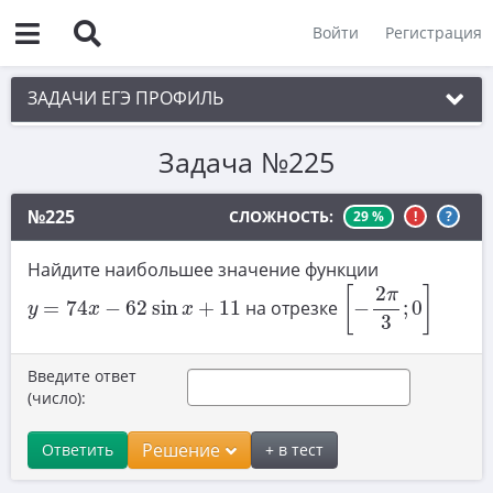
Войти
Регистрация
ЗАДАЧИ ЕГЭ ПРОФИЛЬ
Задача №225
1. Планиметрия
2. Векторы
№225
СЛОЖНОСТЬ:
29 %
!
?
3. Стереометрия
Найдите наибольшее значение функции
[
−
2
π
3
;
0
]
4. Классическое определение вероятности
2
y
=
74
x
−
62
sin
x
+
11
[
]
π
=
74
−
62
sin
+
11
на отрезке
−
;
0
y
x
x
5. Теория вероятностей
3
6. Уравнения
Введите ответ
(число):
7. Нахождение значений выражений
8. Производная
Решение
Ответить
+ в тест
9. Задачи прикладного содержания