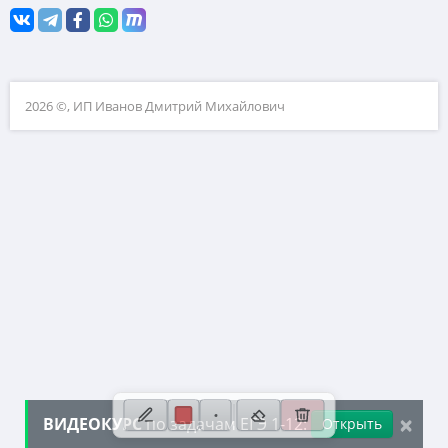
10. Текстовые задачи
11. Графики функций
12. Исследование функций
2026 ©, ИП Иванов Дмитрий Михайлович
13. Сложные уравнения
14. Стереометрия
15. Неравенства
16. Экономические задачи
17. Планиметрия
18. Параметры
19. Числа и их свойства
×
ВИДЕОКУРС
по задачам ЕГЭ 1-12:
Открыть