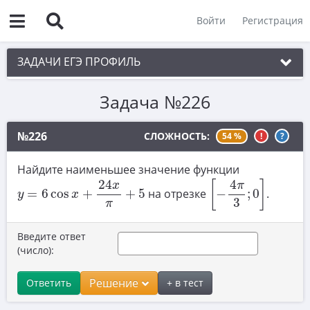
Войти
Регистрация
ЗАДАЧИ ЕГЭ ПРОФИЛЬ
Задача №226
1. Планиметрия
2. Векторы
№226
СЛОЖНОСТЬ:
54 %
!
?
3. Стереометрия
Найдите наименьшее значение функции
[
−
4
π
3
;
0
]
4. Классическое определение вероятности
y
=
6
cos
x
+
24
x
π
+
5
24
4
[
]
x
π
=
6
cos
+
+
5
на отрезке
−
;
0
.
y
x
5. Теория вероятностей
3
π
6. Уравнения
Введите ответ
(число):
7. Нахождение значений выражений
8. Производная
Решение
Ответить
+ в тест
9. Задачи прикладного содержания