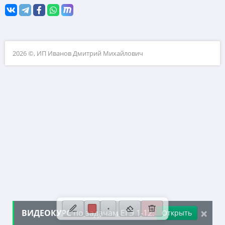
10. Текстовые задачи
11. Графики функций
12. Исследование функций
2026 ©, ИП Иванов Дмитрий Михайлович
13. Сложные уравнения
14. Стереометрия
15. Неравенства
16. Экономические задачи
17. Планиметрия
18. Параметры
19. Числа и их свойства
×
ВИДЕОКУРС
по задачам ЕГЭ 1-12:
Открыть