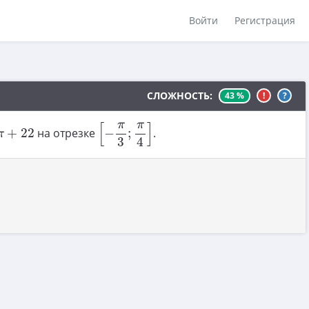
Войти
Регистрация
СЛОЖНОСТЬ:
43 %
!
?
[
−
π
3
;
π
4
]
π
π
[
]
+
22
на отрезке
−
;
.
π
4
3