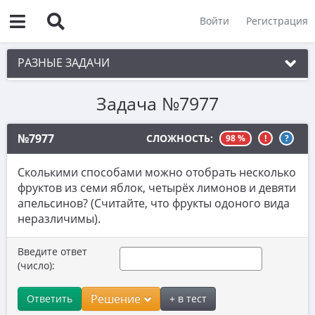
Войти
Регистрация
РАЗНЫЕ ЗАДАЧИ
Задача №7977
1. Чётность
2. Делимость
№7977
СЛОЖНОСТЬ:
98 %
!
?
3. Игры
Сколькими способами можно отобрать несколько
4. Комбинаторика
фруктов из семи яблок, четырёх лимонов и девяти
апельсинов? (Считайте, что фрукты одоного вида
5. Текстовые задачи
неразличимы).
6. Вычисления
Введите ответ
7. Уравнения
(число):
8. Планиметрия
Решение
Ответить
+ в тест
9. Стереометрия