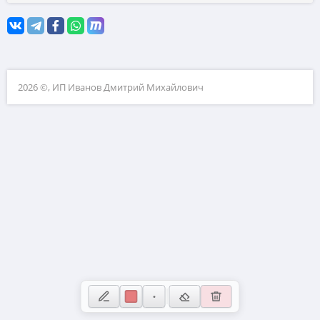
10. Матрицы
11. Устаревшие задачи ЕГЭ и ОГЭ
12. Натуральные числа
2026 ©, ИП Иванов Дмитрий Михайлович
13. Теория вероятностей
14. Сканави
15. ВПР
16. Загруженные задачи
17. Физика (нужен волонтёр для добавления задач)