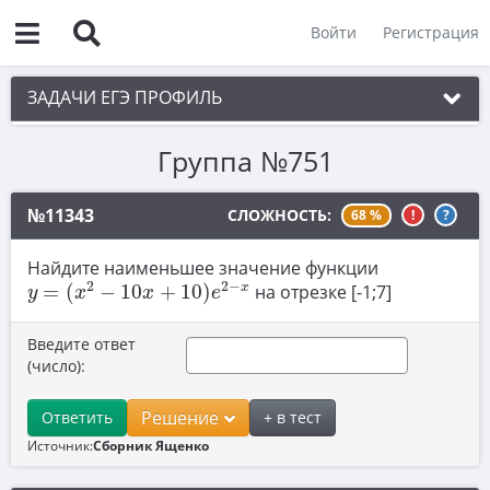
Войти
Регистрация
ЗАДАЧИ ЕГЭ ПРОФИЛЬ
Группа №751
1. Планиметрия
2. Векторы
№11343
СЛОЖНОСТЬ:
68 %
!
?
3. Стереометрия
Найдите наименьшее значение функции
y
=
(
x
2
−
10
x
+
10
)
e
2
−
x
4. Классическое определение вероятности
2
2
−
x
=
(
−
10
+
10
)
на отрезке [-1;7]
y
x
x
e
5. Теория вероятностей
Введите ответ
6. Уравнения
(число):
7. Нахождение значений выражений
Решение
Ответить
+ в тест
8. Производная
Источник:
Сборник Ященко
9. Задачи прикладного содержания