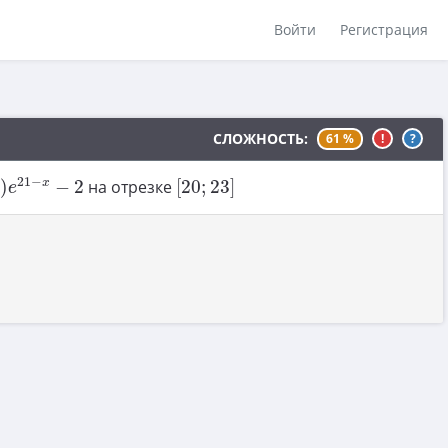
Войти
Регистрация
СЛОЖНОСТЬ:
61 %
!
?
1
−
x
−
2
[
20
;
23
]
21
−
x
)
−
2
на отрезке
[
20
;
23
]
e