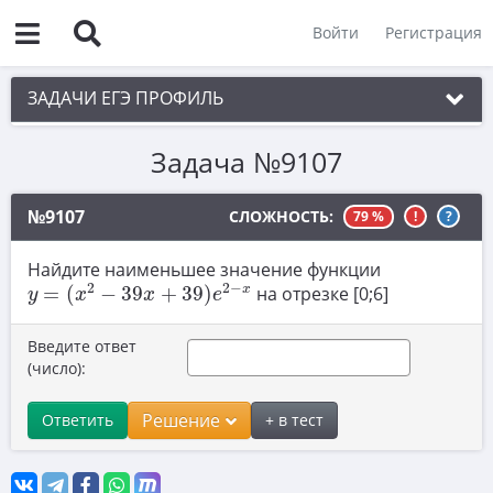
Войти
Регистрация
ЗАДАЧИ ЕГЭ ПРОФИЛЬ
Задача №9107
1. Планиметрия
2. Векторы
№9107
СЛОЖНОСТЬ:
79 %
!
?
3. Стереометрия
Найдите наименьшее значение функции
y
=
(
x
2
−
39
x
+
39
)
e
2
−
x
4. Классическое определение вероятности
2
2
−
x
=
(
−
39
+
39
)
на отрезке [0;6]
y
x
x
e
5. Теория вероятностей
Введите ответ
6. Уравнения
(число):
7. Нахождение значений выражений
Решение
Ответить
+ в тест
8. Производная
9. Задачи прикладного содержания