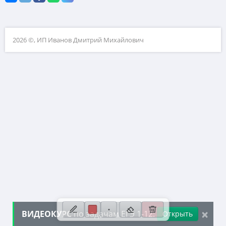
10. Текстовые задачи
11. Графики функций
2026 ©, ИП Иванов Дмитрий Михайлович
12. Исследование функций
13. Сложные уравнения
14. Стереометрия
15. Неравенства
16. Экономические задачи
17. Планиметрия
18. Параметры
19. Числа и их свойства
×
ВИДЕОКУРС
по задачам ЕГЭ 1-12:
Открыть