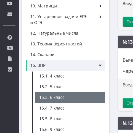
Введ
10. Матрицы
11. Устаревшие задачи ЕГЭ
От
и ОГЭ
12. Натуральные числа
№13
13. Теория вероятностей
14. Сканави
Выч
15. ВПР
чере
15.1. 4 класс
Введи
15.2. 5 класс
15.3. 6 класс
От
15.4. 7 класс
15.5. 8 класс
№13
15.6. 9 класс