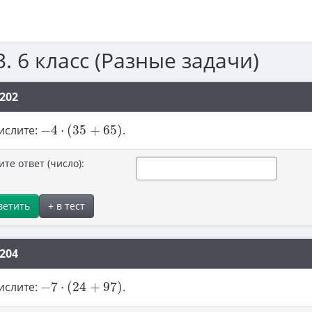
3. 6 класс (Разные задачи)
202
−
4
⋅
(
35
+
65
)
ислите:
−
4
⋅
(
35
+
65
)
.
ите ответ (число):
ветить
+ в тест
204
−
7
⋅
(
24
+
97
)
ислите:
−
7
⋅
(
24
+
97
)
.