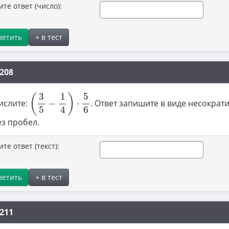
ите ответ (число):
ветить
+ в тест
208
(
3
5
−
1
4
)
⋅
5
6
1
5
3
(
)
ислите:
−
⋅
. Ответ запишите в виде несократ
4
5
6
з пробел.
те ответ (текст):
ветить
+ в тест
211