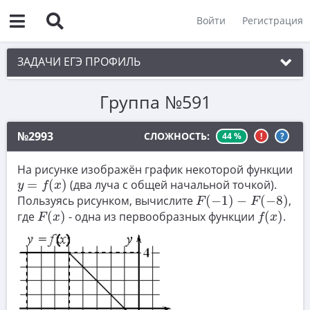
Войти
Регистрация
ЗАДАЧИ ЕГЭ ПРОФИЛЬ
Группа №591
1. Планиметрия
2. Векторы
№2993
СЛОЖНОСТЬ:
44 %
!
?
3. Стереометрия
На рисунке изображён график некоторой функции
y
=
f
(
x
)
4. Классическое определение вероятности
=
(
)
(два луча с общей начальной точкой).
y
f
x
F
(
−
1
)
−
F
(
−
8
)
Пользуясь рисунком, вычислите
(
−
1
)
−
(
−
8
)
,
5. Теория вероятностей
F
F
F
(
x
)
f
(
x
)
где
(
)
- одна из первообразных функции
(
)
.
F
x
f
x
6. Уравнения
7. Нахождение значений выражений
8. Производная
9. Задачи прикладного содержания