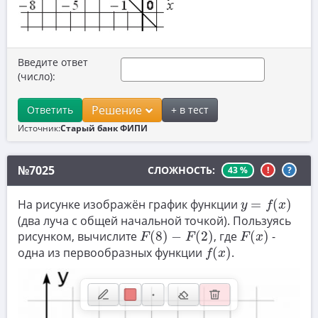
10. Текстовые задачи
11. Графики функций
Введите ответ
12. Исследование функций
(число):
13. Сложные уравнения
Решение
Ответить
+ в тест
14. Стереометрия
Источник:
Старый банк ФИПИ
15. Неравенства
№7025
16. Экономические задачи
СЛОЖНОСТЬ:
43 %
!
?
y
=
f
(
x
)
17. Планиметрия
На рисунке изображён график функции
=
(
)
y
f
x
(два луча с общей начальной точкой). Пользуясь
18. Параметры
F
(
8
)
−
F
(
2
)
F
(
x
)
рисунком, вычислите
(
8
)
−
(
2
)
, где
(
)
-
F
F
F
x
f
(
x
)
19. Числа и их свойства
одна из первообразных функции
(
)
.
f
x