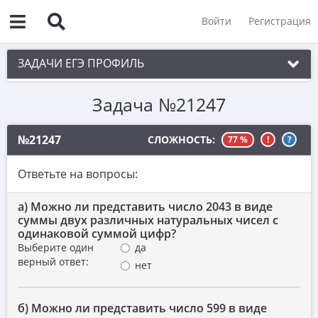
Войти
Регистрация
ЗАДАЧИ ЕГЭ ПРОФИЛЬ
Задача №21247
1. Планиметрия
2. Векторы
№21247
СЛОЖНОСТЬ:
77 %
!
?
3. Стереометрия
Ответьте на вопросы:
4. Классическое определение вероятности
а) Можно ли представить число 2043 в виде
5. Теория вероятностей
суммы двух различных натуральных чисел с
6. Уравнения
одинаковой суммой цифр?
Выберите один
да
7. Нахождение значений выражений
верный ответ:
нет
8. Производная
б) Можно ли представить число 599 в виде
9. Задачи прикладного содержания