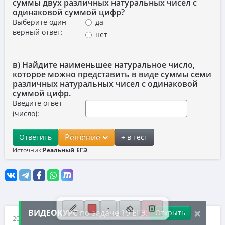
суммы двух различных натуральных чисел с
одинаковой суммой цифр?
10. Текстовые задачи
Выберите один
да
11. Графики функций
верный ответ:
нет
12. Исследование функций
в) Найдите наименьшее натуральное число,
13. Сложные уравнения
которое можно представить в виде суммы семи
различных натуральных чисел с одинаковой
14. Стереометрия
суммой цифр.
15. Неравенства
Введите ответ
(число):
16. Экономические задачи
Решение
Ответить
+ в тест
17. Планиметрия
Источник:
Реальный ЕГЭ
18. Параметры
19. Числа и их свойства
×
ВИДЕОКУРС
по задаче 19 ЕГЭ:
Открыть
2026 ©, ИП Иванов Дмитрий Михайлович