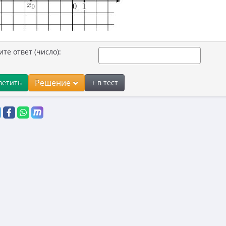
ите ответ (число):
Решение
ветить
+ в тест