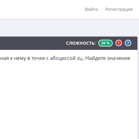
Войти
Регистрация
СЛОЖНОСТЬ:
26 %
!
?
x
0
ная к нему в точке с абсциссой
. Найдите значение
x
0