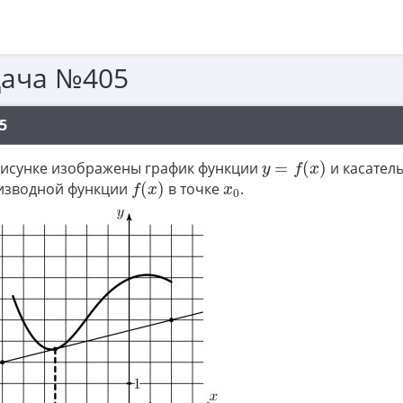
дача №405
5
y
=
f
(
x
)
рисунке изображены график функции
=
(
)
и касатель
y
f
x
f
(
x
)
x
0
изводной функции
(
)
в точке
.
f
x
x
0