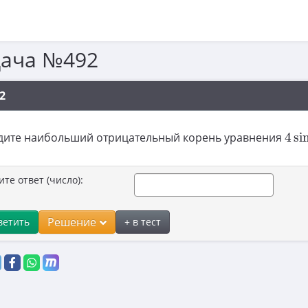
дача №492
2
4
si
дите наибольший отрицательный корень уравнения
4
si
ите ответ (число):
Решение
ветить
+ в тест