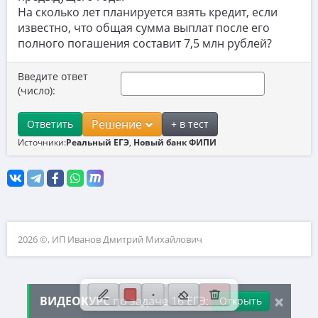
На сколько лет планируется взять кредит, если
10. Текстовые задачи
известно, что общая сумма выплат после его
11. Графики функций
полного погашения составит 7,5 млн рублей?
12. Исследование функций
Введите ответ
(число):
13. Сложные уравнения
14. Стереометрия
Решение
Ответить
+ в тест
Источники:
Реальный ЕГЭ
,
Новый банк ФИПИ
15. Неравенства
16. Экономические задачи
17. Планиметрия
18. Параметры
2026 ©, ИП Иванов Дмитрий Михайлович
19. Числа и их свойства
×
ВИДЕОКУРС
по задаче 16 ЕГЭ:
Открыть