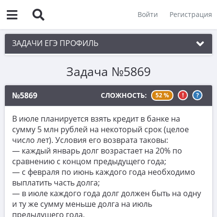
Войти
Регистрация
ЗАДАЧИ ЕГЭ ПРОФИЛЬ
Задача №5869
1. Планиметрия
2. Векторы
№5869
СЛОЖНОСТЬ:
52 %
!
?
3. Стереометрия
В июле планируется взять кредит в банке на
4. Классическое определение вероятности
сумму 5 млн рублей на некоторый срок (целое
число лет). Условия его возврата таковы:
5. Теория вероятностей
— каждый январь долг возрастает на 20% по
6. Уравнения
сравнению с концом предыдущего года;
— с февраля по июнь каждого года необходимо
7. Нахождение значений выражений
выплатить часть долга;
— в июле каждого года долг должен быть на одну
8. Производная
и ту же сумму меньше долга на июль
9. Задачи прикладного содержания
предыдущего года.