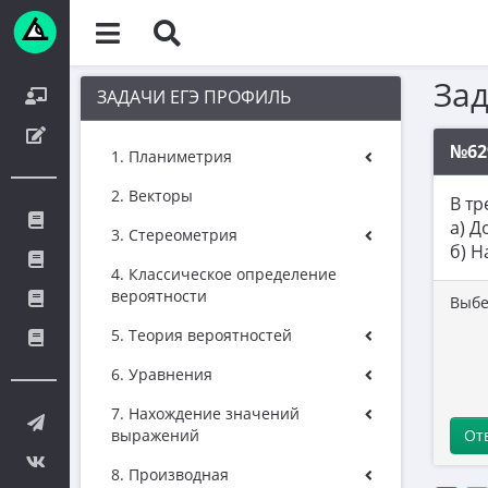
За
ЗАДАЧИ ЕГЭ ПРОФИЛЬ
№62
1. Планиметрия
2. Векторы
В тр
а) Д
3. Стереометрия
б) Н
4. Классическое определение
вероятности
Выбе
5. Теория вероятностей
6. Уравнения
7. Нахождение значений
выражений
От
8. Производная