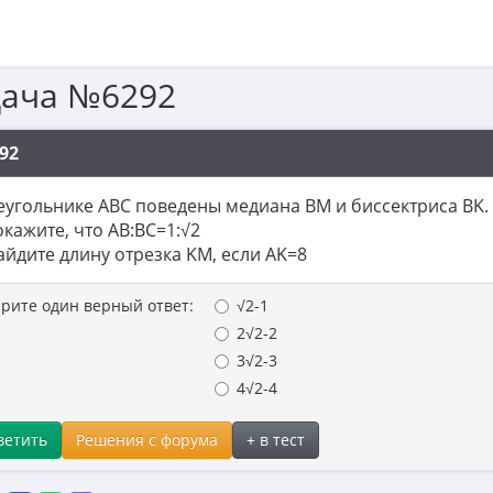
дача №6292
92
еугольнике ABC поведены медиана BM и биссектриса BK.
окажите, что AB:BC=1:√2
айдите длину отрезка KM, если AK=8
рите один верный ответ:
√2-1
2√2-2
3√2-3
4√2-4
ветить
Решения с форума
+ в тест