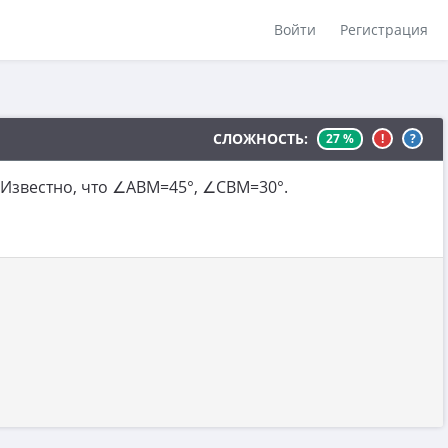
Войти
Регистрация
СЛОЖНОСТЬ:
27 %
!
?
 Известно, что ∠ABM=45°, ∠CBM=30°.